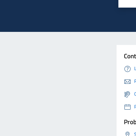
Cont
Prob