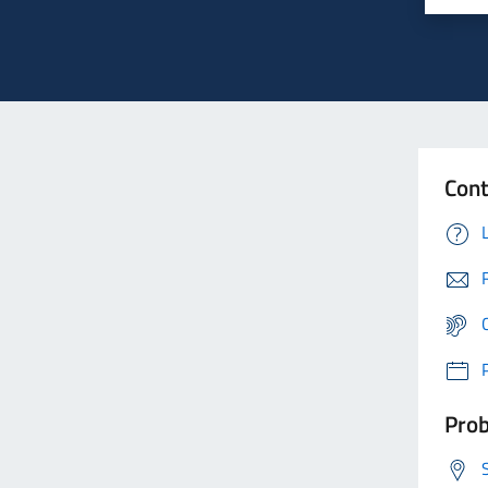
Cont
Prob