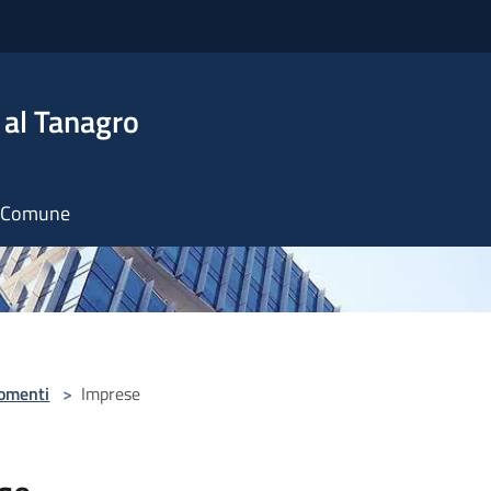
 al Tanagro
il Comune
omenti
>
Imprese