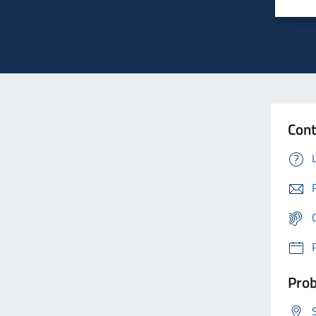
Cont
Prob