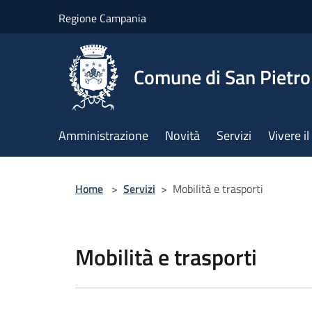
Salta al contenuto principale
Regione Campania
Comune di San Pietro
Amministrazione
Novità
Servizi
Vivere 
Home
>
Servizi
>
Mobilità e trasporti
Mobilità e trasporti