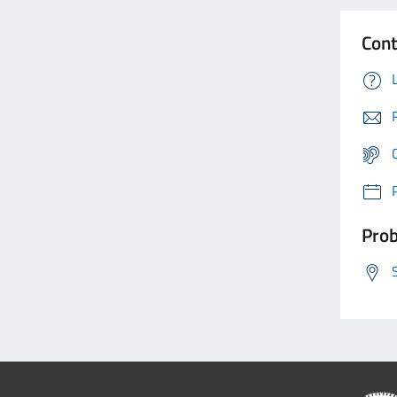
Cont
Prob