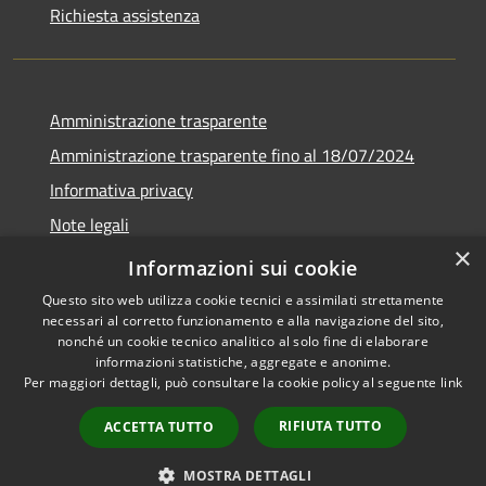
Richiesta assistenza
Amministrazione trasparente
Amministrazione trasparente fino al 18/07/2024
Informativa privacy
Note legali
×
Dichiarazione di accessibilità
Informazioni sui cookie
Questo sito web utilizza cookie tecnici e assimilati strettamente
necessari al corretto funzionamento e alla navigazione del sito,
nonché un cookie tecnico analitico al solo fine di elaborare
informazioni statistiche, aggregate e anonime.
RSS
Copyright © 2026 • Comune di
Per maggiori dettagli, può consultare la cookie policy al seguente
link
Accessibilità
San Pietro al Tanagro •
Privacy
Municipium
Powered by
•
RIFIUTA TUTTO
ACCETTA TUTTO
Cookie
Accesso redazione
Mappa del sito
MOSTRA DETTAGLI